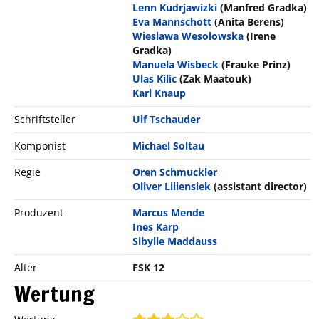
Lenn Kudrjawizki
(Manfred Gradka)
Eva Mannschott
(Anita Berens)
Wieslawa Wesolowska
(Irene
Gradka)
Manuela Wisbeck
(Frauke Prinz)
Ulas Kilic
(Zak Maatouk)
Karl Knaup
Schriftsteller
Ulf Tschauder
Komponist
Michael Soltau
Regie
Oren Schmuckler
Oliver Liliensiek
(assistant director)
Produzent
Marcus Mende
Ines Karp
Sibylle Maddauss
Alter
FSK 12
Wertung