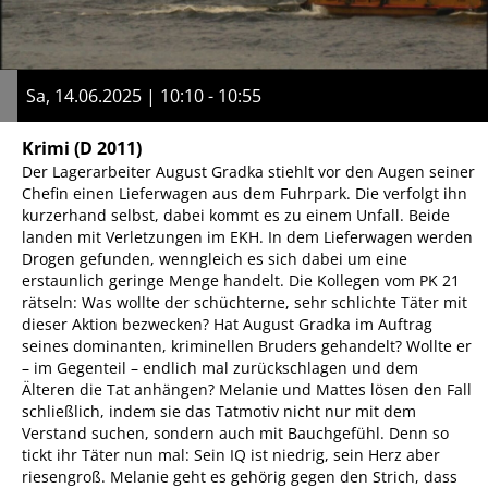
Sa, 14.06.2025 | 10:10 - 10:55
Krimi
(D 2011)
Der Lagerarbeiter August Gradka stiehlt vor den Augen seiner
Chefin einen Lieferwagen aus dem Fuhrpark. Die verfolgt ihn
kurzerhand selbst, dabei kommt es zu einem Unfall. Beide
landen mit Verletzungen im EKH. In dem Lieferwagen werden
Drogen gefunden, wenngleich es sich dabei um eine
erstaunlich geringe Menge handelt. Die Kollegen vom PK 21
rätseln: Was wollte der schüchterne, sehr schlichte Täter mit
dieser Aktion bezwecken? Hat August Gradka im Auftrag
seines dominanten, kriminellen Bruders gehandelt? Wollte er
– im Gegenteil – endlich mal zurückschlagen und dem
Älteren die Tat anhängen? Melanie und Mattes lösen den Fall
schließlich, indem sie das Tatmotiv nicht nur mit dem
Verstand suchen, sondern auch mit Bauchgefühl. Denn so
tickt ihr Täter nun mal: Sein IQ ist niedrig, sein Herz aber
riesengroß. Melanie geht es gehörig gegen den Strich, dass