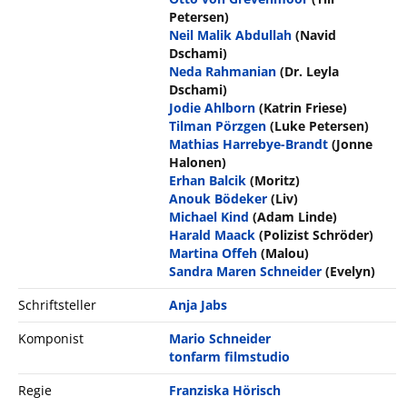
Petersen)
Neil Malik Abdullah
(Navid
Dschami)
Neda Rahmanian
(Dr. Leyla
Dschami)
Jodie Ahlborn
(Katrin Friese)
Tilman Pörzgen
(Luke Petersen)
Mathias Harrebye-Brandt
(Jonne
Halonen)
Erhan Balcik
(Moritz)
Anouk Bödeker
(Liv)
Michael Kind
(Adam Linde)
Harald Maack
(Polizist Schröder)
Martina Offeh
(Malou)
Sandra Maren Schneider
(Evelyn)
Schriftsteller
Anja Jabs
Komponist
Mario Schneider
tonfarm filmstudio
Regie
Franziska Hörisch