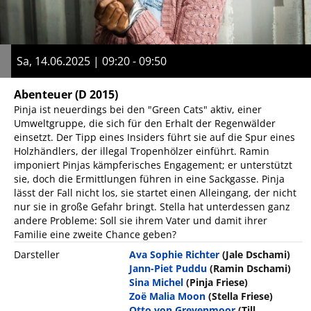
Sa, 14.06.2025 | 09:20 - 09:50
Abenteuer
(D 2015)
Pinja ist neuerdings bei den "Green Cats" aktiv, einer
Umweltgruppe, die sich für den Erhalt der Regenwälder
einsetzt. Der Tipp eines Insiders führt sie auf die Spur eines
Holzhändlers, der illegal Tropenhölzer einführt. Ramin
imponiert Pinjas kämpferisches Engagement; er unterstützt
sie, doch die Ermittlungen führen in eine Sackgasse. Pinja
lässt der Fall nicht los, sie startet einen Alleingang, der nicht
nur sie in große Gefahr bringt. Stella hat unterdessen ganz
andere Probleme: Soll sie ihrem Vater und damit ihrer
Familie eine zweite Chance geben?
Darsteller
Ava Sophie Richter
(Jale Dschami)
Jann-Piet Puddu
(Ramin Dschami)
Sina Michel
(Pinja Friese)
Zoë Malia Moon
(Stella Friese)
Otto von Grevenmoor
(Till