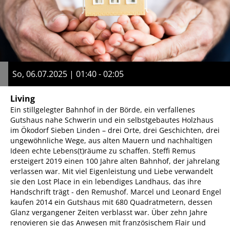
So, 06.07.2025 | 01:40 - 02:05
Living
Ein stillgelegter Bahnhof in der Börde, ein verfallenes
Gutshaus nahe Schwerin und ein selbstgebautes Holzhaus
im Ökodorf Sieben Linden – drei Orte, drei Geschichten, drei
ungewöhnliche Wege, aus alten Mauern und nachhaltigen
Ideen echte Lebens(t)räume zu schaffen. Steffi Remus
ersteigert 2019 einen 100 Jahre alten Bahnhof, der jahrelang
verlassen war. Mit viel Eigenleistung und Liebe verwandelt
sie den Lost Place in ein lebendiges Landhaus, das ihre
Handschrift trägt - den Remushof. Marcel und Leonard Engel
kaufen 2014 ein Gutshaus mit 680 Quadratmetern, dessen
Glanz vergangener Zeiten verblasst war. Über zehn Jahre
renovieren sie das Anwesen mit französischem Flair und