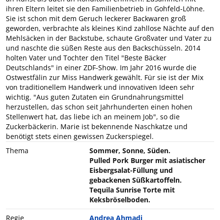
ihren Eltern leitet sie den Familienbetrieb in Gohfeld-Löhne.
Sie ist schon mit dem Geruch leckerer Backwaren groß
geworden, verbrachte als kleines Kind zahllose Nächte auf den
Mehlsäcken in der Backstube, schaute Großvater und Vater zu
und naschte die süßen Reste aus den Backschüsseln. 2014
holten Vater und Tochter den Titel "Beste Bäcker
Deutschlands" in einer ZDF-Show. Im Jahr 2016 wurde die
Ostwestfälin zur Miss Handwerk gewählt. Für sie ist der Mix
von traditionellem Handwerk und innovativen Ideen sehr
wichtig. "Aus guten Zutaten ein Grundnahrungsmittel
herzustellen, das schon seit Jahrhunderten einen hohen
Stellenwert hat, das liebe ich an meinem Job", so die
Zuckerbäckerin. Marie ist bekennende Naschkatze und
benötigt stets einen gewissen Zuckerspiegel.
Thema
Sommer, Sonne, Süden.
Pulled Pork Burger mit asiatischer
Eisbergsalat-Füllung und
gebackenen Süßkartoffeln.
Tequila Sunrise Torte mit
Keksbröselboden.
Regie
Andrea Ahmadi