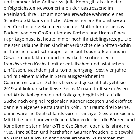
und sommerliche Grillpartys. Julia Komp gilt als eine der
erfolgreichsten Newcomerinnen der Gastroszene im
Rheinland. Ihre Lust am Kochen erwachte während eines
Schülerpraktikums im Hotel. Aber schon als Kind ist sie auf
den Geschmack gekommen, von der Mutter lernte sie das
Backen, von der Großmutter das Kochen und Uroma Fines
Paprikagemüse ist heute immer noch ihr Lieblingsrezept. Die
meisten Urlaube ihrer Kindheit verbrachte die Spitzenköchin
in Tunesien, dort schnupperte sie auf Foodmärkten und in
Gewürzmanufakturen und entwickelte so ihren leicht
französischen Kochstil mit orientalischen und asiatischen
Einflüssen. Nachdem Julia Komp, Jahrgang 1989, vier Jahre
und mit einem Michelin-Stern ausgezeichnet im
Gourmetrestaurant Schloss Loersfeld gekocht hat, geht sie
2019 auf kulinarische Reise. Sechs Monate trifft sie in Asien
und Afrika Kolleginnen und Kollegen, begibt sich auf die
Suche nach original regionalen Küchenrezepten und eröffnet
dann ein eigenes Restaurant in Köln. Ihr Traum: drei Sterne,
damit wäre sie Deutschlands vorerst einzige Dreisterneköchin.
Mit Liebe und handwerklichem Können kreiert die Bäcker- und
Konditormeisterin Marie-Thérèse Simon, ebenfalls Jahrgang
1989, ihre süßen und herzhaften Gaumenfreuden, die sowohl
an Kunst als auch an Konditorei erinnern. Zusammen mit