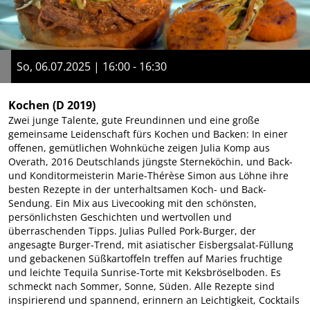
So, 06.07.2025 | 16:00 - 16:30
Kochen
(D 2019)
Zwei junge Talente, gute Freundinnen und eine große
gemeinsame Leidenschaft fürs Kochen und Backen: In einer
offenen, gemütlichen Wohnküche zeigen Julia Komp aus
Overath, 2016 Deutschlands jüngste Sterneköchin, und Back-
und Konditormeisterin Marie-Thérèse Simon aus Löhne ihre
besten Rezepte in der unterhaltsamen Koch- und Back-
Sendung. Ein Mix aus Livecooking mit den schönsten,
persönlichsten Geschichten und wertvollen und
überraschenden Tipps. Julias Pulled Pork-Burger, der
angesagte Burger-Trend, mit asiatischer Eisbergsalat-Füllung
und gebackenen Süßkartoffeln treffen auf Maries fruchtige
und leichte Tequila Sunrise-Torte mit Keksbröselboden. Es
schmeckt nach Sommer, Sonne, Süden. Alle Rezepte sind
inspirierend und spannend, erinnern an Leichtigkeit, Cocktails