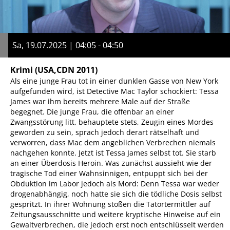
Sa, 19.07.2025 | 04:05 - 04:50
Krimi
(USA,CDN 2011)
Als eine junge Frau tot in einer dunklen Gasse von New York
aufgefunden wird, ist Detective Mac Taylor schockiert: Tessa
James war ihm bereits mehrere Male auf der Straße
begegnet. Die junge Frau, die offenbar an einer
Zwangsstörung litt, behauptete stets, Zeugin eines Mordes
geworden zu sein, sprach jedoch derart rätselhaft und
verworren, dass Mac dem angeblichen Verbrechen niemals
nachgehen konnte. Jetzt ist Tessa James selbst tot. Sie starb
an einer Überdosis Heroin. Was zunächst aussieht wie der
tragische Tod einer Wahnsinnigen, entpuppt sich bei der
Obduktion im Labor jedoch als Mord: Denn Tessa war weder
drogenabhängig, noch hatte sie sich die tödliche Dosis selbst
gespritzt. In ihrer Wohnung stoßen die Tatortermittler auf
Zeitungsausschnitte und weitere kryptische Hinweise auf ein
Gewaltverbrechen, die jedoch erst noch entschlüsselt werden