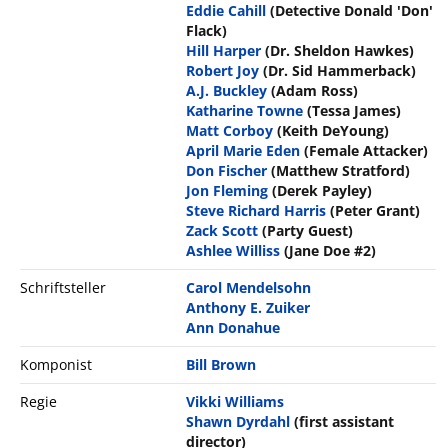
Eddie Cahill
(Detective Donald 'Don'
Flack)
Hill Harper
(Dr. Sheldon Hawkes)
Robert Joy
(Dr. Sid Hammerback)
A.J. Buckley
(Adam Ross)
Katharine Towne
(Tessa James)
Matt Corboy
(Keith DeYoung)
April Marie Eden
(Female Attacker)
Don Fischer
(Matthew Stratford)
Jon Fleming
(Derek Payley)
Steve Richard Harris
(Peter Grant)
Zack Scott
(Party Guest)
Ashlee Williss
(Jane Doe #2)
Schriftsteller
Carol Mendelsohn
Anthony E. Zuiker
Ann Donahue
Komponist
Bill Brown
Regie
Vikki Williams
Shawn Dyrdahl
(first assistant
director)