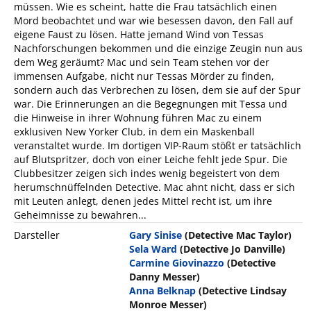
müssen. Wie es scheint, hatte die Frau tatsächlich einen
Mord beobachtet und war wie besessen davon, den Fall auf
eigene Faust zu lösen. Hatte jemand Wind von Tessas
Nachforschungen bekommen und die einzige Zeugin nun aus
dem Weg geräumt? Mac und sein Team stehen vor der
immensen Aufgabe, nicht nur Tessas Mörder zu finden,
sondern auch das Verbrechen zu lösen, dem sie auf der Spur
war. Die Erinnerungen an die Begegnungen mit Tessa und
die Hinweise in ihrer Wohnung führen Mac zu einem
exklusiven New Yorker Club, in dem ein Maskenball
veranstaltet wurde. Im dortigen VIP-Raum stößt er tatsächlich
auf Blutspritzer, doch von einer Leiche fehlt jede Spur. Die
Clubbesitzer zeigen sich indes wenig begeistert von dem
herumschnüffelnden Detective. Mac ahnt nicht, dass er sich
mit Leuten anlegt, denen jedes Mittel recht ist, um ihre
Geheimnisse zu bewahren...
Darsteller
Gary Sinise
(Detective Mac Taylor)
Sela Ward
(Detective Jo Danville)
Carmine Giovinazzo
(Detective
Danny Messer)
Anna Belknap
(Detective Lindsay
Monroe Messer)