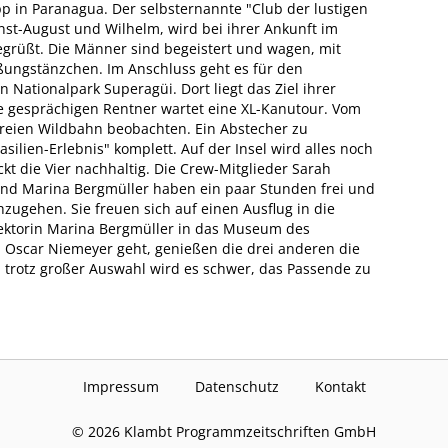
pp in Paranagua. Der selbsternannte "Club der lustigen
rnst-August und Wilhelm, wird bei ihrer Ankunft im
egrüßt. Die Männer sind begeistert und wagen, mit
ßungstänzchen. Im Anschluss geht es für den
ationalpark Superagüi. Dort liegt das Ziel ihrer
die gesprächigen Rentner wartet eine XL-Kanutour. Vom
freien Wildbahn beobachten. Ein Abstecher zu
ilien-Erlebnis" komplett. Auf der Insel wird alles noch
kt die Vier nachhaltig. Die Crew-Mitglieder Sarah
 und Marina Bergmüller haben ein paar Stunden frei und
hzugehen. Sie freuen sich auf einen Ausflug in die
rektorin Marina Bergmüller in das Museum des
n Oscar Niemeyer geht, genießen die drei anderen die
 trotz großer Auswahl wird es schwer, das Passende zu
Impressum
Datenschutz
Kontakt
©
2026
Klambt Programmzeitschriften GmbH