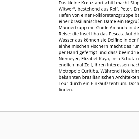
Das kleine Kreuzfahrtschiff macht Sto
Witwer", bestehend aus Rolf, Peter, E
Hafen von einer Folkloretanzgruppe b
einer brasilianischen Dame ein Begrü
Männertrupp mit Guide Amanda in den N
Reise: die Insel Ilha das Pescas. Auf 
Wasser aus können sie Delfine in der 
einheimischen Fischern macht das "Bras
per Hand gefertigt und dass beeindruc
Niemeyer, Elizabet Kaya, Insa Schulz
endlich mal Zeit, ihren Interessen nac
Metropole Curitiba. Während Hoteldi
bekannten brasilianischen Architekte
Tour durch ein Einkaufszentrum. Doch
finden.