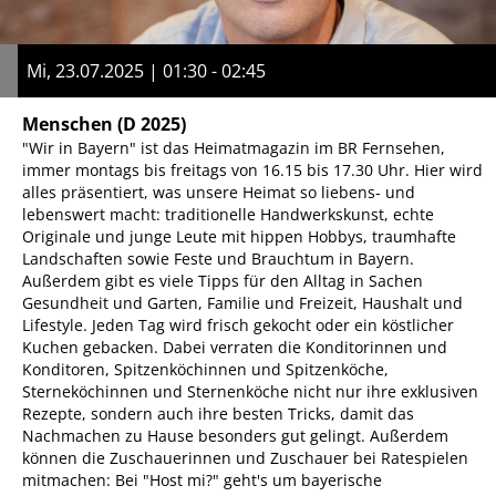
Mi, 23.07.2025 | 01:30 - 02:45
Menschen
(D 2025)
"Wir in Bayern" ist das Heimatmagazin im BR Fernsehen,
immer montags bis freitags von 16.15 bis 17.30 Uhr. Hier wird
alles präsentiert, was unsere Heimat so liebens- und
lebenswert macht: traditionelle Handwerkskunst, echte
Originale und junge Leute mit hippen Hobbys, traumhafte
Landschaften sowie Feste und Brauchtum in Bayern.
Außerdem gibt es viele Tipps für den Alltag in Sachen
Gesundheit und Garten, Familie und Freizeit, Haushalt und
Lifestyle. Jeden Tag wird frisch gekocht oder ein köstlicher
Kuchen gebacken. Dabei verraten die Konditorinnen und
Konditoren, Spitzenköchinnen und Spitzenköche,
Sterneköchinnen und Sternenköche nicht nur ihre exklusiven
Rezepte, sondern auch ihre besten Tricks, damit das
Nachmachen zu Hause besonders gut gelingt. Außerdem
können die Zuschauerinnen und Zuschauer bei Ratespielen
mitmachen: Bei "Host mi?" geht's um bayerische