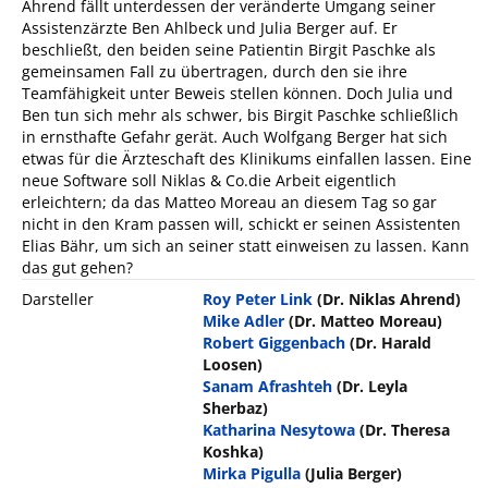
Ahrend fällt unterdessen der veränderte Umgang seiner
Assistenzärzte Ben Ahlbeck und Julia Berger auf. Er
beschließt, den beiden seine Patientin Birgit Paschke als
gemeinsamen Fall zu übertragen, durch den sie ihre
Teamfähigkeit unter Beweis stellen können. Doch Julia und
Ben tun sich mehr als schwer, bis Birgit Paschke schließlich
in ernsthafte Gefahr gerät. Auch Wolfgang Berger hat sich
etwas für die Ärzteschaft des Klinikums einfallen lassen. Eine
neue Software soll Niklas & Co.die Arbeit eigentlich
erleichtern; da das Matteo Moreau an diesem Tag so gar
nicht in den Kram passen will, schickt er seinen Assistenten
Elias Bähr, um sich an seiner statt einweisen zu lassen. Kann
das gut gehen?
Darsteller
Roy Peter Link
(Dr. Niklas Ahrend)
Mike Adler
(Dr. Matteo Moreau)
Robert Giggenbach
(Dr. Harald
Loosen)
Sanam Afrashteh
(Dr. Leyla
Sherbaz)
Katharina Nesytowa
(Dr. Theresa
Koshka)
Mirka Pigulla
(Julia Berger)