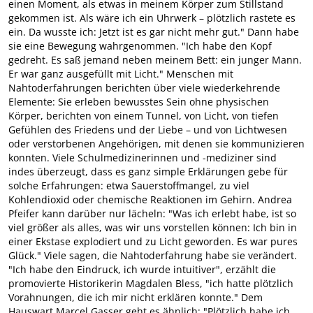
einen Moment, als etwas in meinem Körper zum Stillstand
gekommen ist. Als wäre ich ein Uhrwerk – plötzlich rastete es
ein. Da wusste ich: Jetzt ist es gar nicht mehr gut." Dann habe
sie eine Bewegung wahrgenommen. "Ich habe den Kopf
gedreht. Es saß jemand neben meinem Bett: ein junger Mann.
Er war ganz ausgefüllt mit Licht." Menschen mit
Nahtoderfahrungen berichten über viele wiederkehrende
Elemente: Sie erleben bewusstes Sein ohne physischen
Körper, berichten von einem Tunnel, von Licht, von tiefen
Gefühlen des Friedens und der Liebe – und von Lichtwesen
oder verstorbenen Angehörigen, mit denen sie kommunizieren
konnten. Viele Schulmedizinerinnen und -mediziner sind
indes überzeugt, dass es ganz simple Erklärungen gebe für
solche Erfahrungen: etwa Sauerstoffmangel, zu viel
Kohlendioxid oder chemische Reaktionen im Gehirn. Andrea
Pfeifer kann darüber nur lächeln: "Was ich erlebt habe, ist so
viel größer als alles, was wir uns vorstellen können: Ich bin in
einer Ekstase explodiert und zu Licht geworden. Es war pures
Glück." Viele sagen, die Nahtoderfahrung habe sie verändert.
"Ich habe den Eindruck, ich wurde intuitiver", erzählt die
promovierte Historikerin Magdalen Bless, "ich hatte plötzlich
Vorahnungen, die ich mir nicht erklären konnte." Dem
Hauswart Marcel Gasser geht es ähnlich: "Plötzlich habe ich