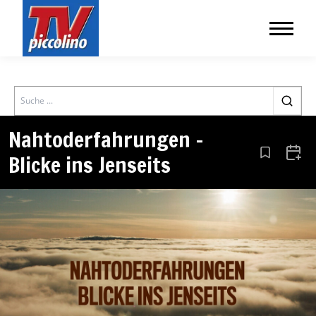
Search
Nahtoderfahrungen –
Blicke ins Jenseits
Aus den Le
Zum 