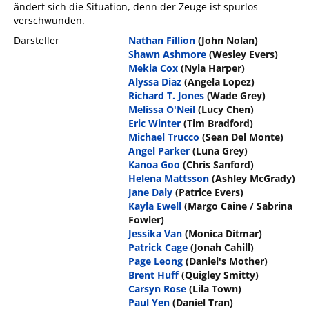
ändert sich die Situation, denn der Zeuge ist spurlos
verschwunden.
Darsteller
Nathan Fillion
(John Nolan)
Shawn Ashmore
(Wesley Evers)
Mekia Cox
(Nyla Harper)
Alyssa Diaz
(Angela Lopez)
Richard T. Jones
(Wade Grey)
Melissa O'Neil
(Lucy Chen)
Eric Winter
(Tim Bradford)
Michael Trucco
(Sean Del Monte)
Angel Parker
(Luna Grey)
Kanoa Goo
(Chris Sanford)
Helena Mattsson
(Ashley McGrady)
Jane Daly
(Patrice Evers)
Kayla Ewell
(Margo Caine / Sabrina
Fowler)
Jessika Van
(Monica Ditmar)
Patrick Cage
(Jonah Cahill)
Page Leong
(Daniel's Mother)
Brent Huff
(Quigley Smitty)
Carsyn Rose
(Lila Town)
Paul Yen
(Daniel Tran)