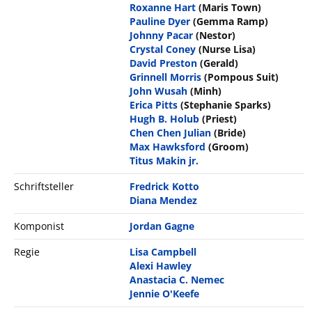
Roxanne Hart
(Maris Town)
Pauline Dyer
(Gemma Ramp)
Johnny Pacar
(Nestor)
Crystal Coney
(Nurse Lisa)
David Preston
(Gerald)
Grinnell Morris
(Pompous Suit)
John Wusah
(Minh)
Erica Pitts
(Stephanie Sparks)
Hugh B. Holub
(Priest)
Chen Chen Julian
(Bride)
Max Hawksford
(Groom)
Titus Makin jr.
Schriftsteller
Fredrick Kotto
Diana Mendez
Komponist
Jordan Gagne
Regie
Lisa Campbell
Alexi Hawley
Anastacia C. Nemec
Jennie O'Keefe