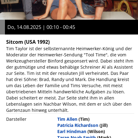
Do, 14.08.2025 | 00:10 - 00:45
Sitcom
(USA 1992)
Tim Taylor ist der selbsternannte Heimwerker-König und der
Moderator der Heimwerker-Sendung "Tool Time", die vom
Werkzeughersteller Binford gesponsert wird. Dabei steht ihm
der gutmütige und etwas behäbige Schreiner Al als Assistent
zur Seite. Tim ist mit der resoluten Jill verheiratet. Das Paar
hat drei Söhne: Brad, Randy und Mark. Die Handlung kreist
um das Leben der Familie und Tims Versuche, mit meist
übertriebenen Mitteln handwerkliche Aufgaben zu lösen.
Dabei scheitert er meist. Zur Seite steht ihm in allen
Lebenslagen sein Nachbar Wilson, mit dem er sich über den
Gartenzaun hinweg unterhält.
Darsteller
Tim Allen
(Tim)
Patricia Richardson
(Jill)
Earl Hindman
(Wilson)
Taran Noah Smith
(Mark)