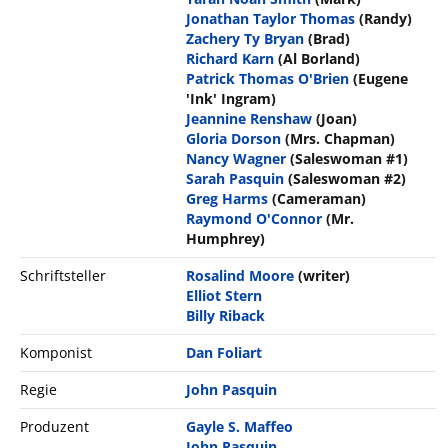
Jonathan Taylor Thomas
(Randy)
Zachery Ty Bryan
(Brad)
Richard Karn
(Al Borland)
Patrick Thomas O'Brien
(Eugene
'Ink' Ingram)
Jeannine Renshaw
(Joan)
Gloria Dorson
(Mrs. Chapman)
Nancy Wagner
(Saleswoman #1)
Sarah Pasquin
(Saleswoman #2)
Greg Harms
(Cameraman)
Raymond O'Connor
(Mr.
Humphrey)
Schriftsteller
Rosalind Moore
(writer)
Elliot Stern
Billy Riback
Komponist
Dan Foliart
Regie
John Pasquin
Produzent
Gayle S. Maffeo
John Pasquin