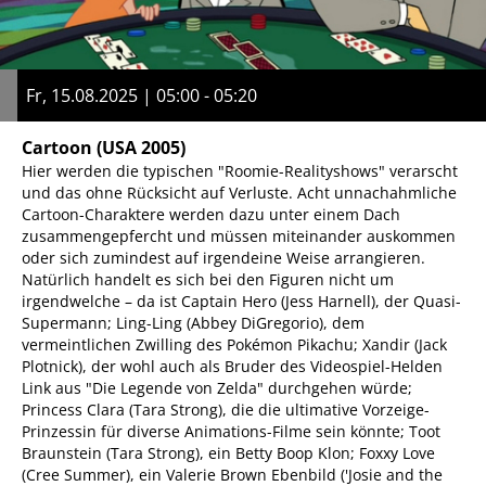
Fr, 15.08.2025 | 05:00 - 05:20
Cartoon
(USA 2005)
Hier werden die typischen "Roomie-Realityshows" verarscht
und das ohne Rücksicht auf Verluste. Acht unnachahmliche
Cartoon-Charaktere werden dazu unter einem Dach
zusammengepfercht und müssen miteinander auskommen
oder sich zumindest auf irgendeine Weise arrangieren.
Natürlich handelt es sich bei den Figuren nicht um
irgendwelche – da ist Captain Hero (Jess Harnell), der Quasi-
Supermann; Ling-Ling (Abbey DiGregorio), dem
vermeintlichen Zwilling des Pokémon Pikachu; Xandir (Jack
Plotnick), der wohl auch als Bruder des Videospiel-Helden
Link aus "Die Legende von Zelda" durchgehen würde;
Princess Clara (Tara Strong), die die ultimative Vorzeige-
Prinzessin für diverse Animations-Filme sein könnte; Toot
Braunstein (Tara Strong), ein Betty Boop Klon; Foxxy Love
(Cree Summer), ein Valerie Brown Ebenbild ('Josie and the