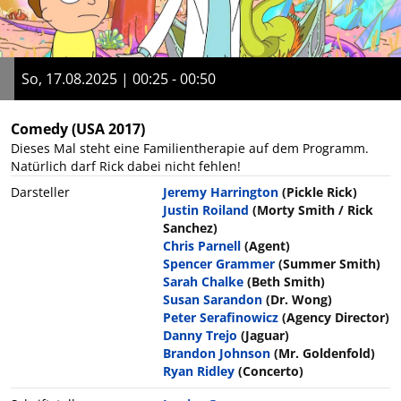
So, 17.08.2025 | 00:25 - 00:50
Comedy
(USA 2017)
Dieses Mal steht eine Familientherapie auf dem Programm.
Natürlich darf Rick dabei nicht fehlen!
Darsteller
Jeremy Harrington
(Pickle Rick)
Justin Roiland
(Morty Smith / Rick
Sanchez)
Chris Parnell
(Agent)
Spencer Grammer
(Summer Smith)
Sarah Chalke
(Beth Smith)
Susan Sarandon
(Dr. Wong)
Peter Serafinowicz
(Agency Director)
Danny Trejo
(Jaguar)
Brandon Johnson
(Mr. Goldenfold)
Ryan Ridley
(Concerto)