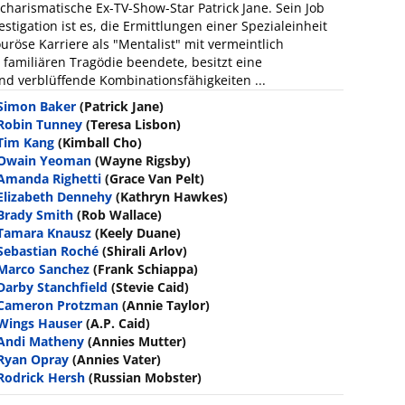
 charismatische Ex-TV-Show-Star Patrick Jane. Sein Job
stigation ist es, die Ermittlungen einer Spezialeinheit
uröse Karriere als "Mentalist" mit vermeintlich
 familiären Tragödie beendete, besitzt eine
d verblüffende Kombinationsfähigkeiten ...
Simon Baker
(Patrick Jane)
Robin Tunney
(Teresa Lisbon)
Tim Kang
(Kimball Cho)
Owain Yeoman
(Wayne Rigsby)
Amanda Righetti
(Grace Van Pelt)
Elizabeth Dennehy
(Kathryn Hawkes)
Brady Smith
(Rob Wallace)
Tamara Knausz
(Keely Duane)
Sebastian Roché
(Shirali Arlov)
Marco Sanchez
(Frank Schiappa)
Darby Stanchfield
(Stevie Caid)
Cameron Protzman
(Annie Taylor)
Wings Hauser
(A.P. Caid)
Andi Matheny
(Annies Mutter)
Ryan Opray
(Annies Vater)
Rodrick Hersh
(Russian Mobster)