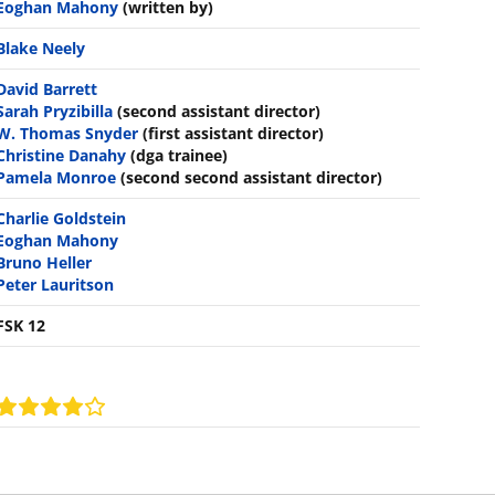
Eoghan Mahony
(written by)
Blake Neely
David Barrett
Sarah Pryzibilla
(second assistant director)
W. Thomas Snyder
(first assistant director)
Christine Danahy
(dga trainee)
Pamela Monroe
(second second assistant director)
Charlie Goldstein
Eoghan Mahony
Bruno Heller
Peter Lauritson
FSK 12