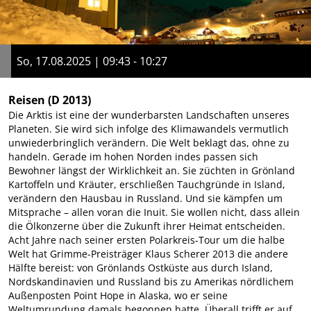
So, 17.08.2025 | 09:43 - 10:27
Reisen
(D 2013)
Die Arktis ist eine der wunderbarsten Landschaften unseres
Planeten. Sie wird sich infolge des Klimawandels vermutlich
unwiederbringlich verändern. Die Welt beklagt das, ohne zu
handeln. Gerade im hohen Norden indes passen sich
Bewohner längst der Wirklichkeit an. Sie züchten in Grönland
Kartoffeln und Kräuter, erschließen Tauchgründe in Island,
verändern den Hausbau in Russland. Und sie kämpfen um
Mitsprache – allen voran die Inuit. Sie wollen nicht, dass allein
die Ölkonzerne über die Zukunft ihrer Heimat entscheiden.
Acht Jahre nach seiner ersten Polarkreis-Tour um die halbe
Welt hat Grimme-Preisträger Klaus Scherer 2013 die andere
Hälfte bereist: von Grönlands Ostküste aus durch Island,
Nordskandinavien und Russland bis zu Amerikas nördlichem
Außenposten Point Hope in Alaska, wo er seine
Weltumrundung damals begonnen hatte. Überall trifft er auf