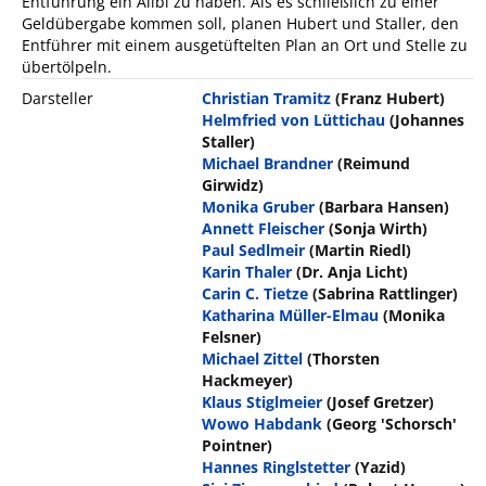
Entführung ein Alibi zu haben. Als es schließlich zu einer
Geldübergabe kommen soll, planen Hubert und Staller, den
Entführer mit einem ausgetüftelten Plan an Ort und Stelle zu
übertölpeln.
Darsteller
Christian Tramitz
(Franz Hubert)
Helmfried von Lüttichau
(Johannes
Staller)
Michael Brandner
(Reimund
Girwidz)
Monika Gruber
(Barbara Hansen)
Annett Fleischer
(Sonja Wirth)
Paul Sedlmeir
(Martin Riedl)
Karin Thaler
(Dr. Anja Licht)
Carin C. Tietze
(Sabrina Rattlinger)
Katharina Müller-Elmau
(Monika
Felsner)
Michael Zittel
(Thorsten
Hackmeyer)
Klaus Stiglmeier
(Josef Gretzer)
Wowo Habdank
(Georg 'Schorsch'
Pointner)
Hannes Ringlstetter
(Yazid)