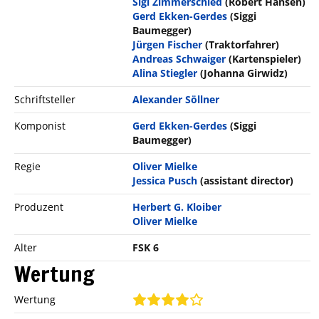
Sigi Zimmerschied
(Robert Hansen)
Gerd Ekken-Gerdes
(Siggi
Baumegger)
Jürgen Fischer
(Traktorfahrer)
Andreas Schwaiger
(Kartenspieler)
Alina Stiegler
(Johanna Girwidz)
Schriftsteller
Alexander Söllner
Komponist
Gerd Ekken-Gerdes
(Siggi
Baumegger)
Regie
Oliver Mielke
Jessica Pusch
(assistant director)
Produzent
Herbert G. Kloiber
Oliver Mielke
Alter
FSK 6
Wertung
Wertung