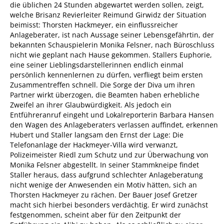
die üblichen 24 Stunden abgewartet werden sollen, zeigt,
welche Brisanz Revierleiter Reimund Girwidz der Situation
beimisst: Thorsten Hackmeyer, ein einflussreicher
Anlageberater, ist nach Aussage seiner Lebensgefährtin, der
bekannten Schauspielerin Monika Felsner, nach Büroschluss
nicht wie geplant nach Hause gekommen. Stallers Euphorie,
eine seiner Lieblingsdarstellerinnen endlich einmal
persönlich kennenlernen zu dürfen, verfliegt beim ersten
Zusammentreffen schnell. Die Sorge der Diva um ihren
Partner wirkt überzogen, die Beamten haben erhebliche
Zweifel an ihrer Glaubwürdigkeit. Als jedoch ein
Entführeranruf eingeht und Lokalreporterin Barbara Hansen
den Wagen des Anlageberaters verlassen auffindet, erkennen
Hubert und Staller langsam den Ernst der Lage: Die
Telefonanlage der Hackmeyer-Villa wird verwanzt,
Polizeimeister Riedl zum Schutz und zur Überwachung von
Monika Felsner abgestellt. In seiner Stammkneipe findet
Staller heraus, dass aufgrund schlechter Anlageberatung
nicht wenige der Anwesenden ein Motiv hätten, sich an
Thorsten Hackmeyer zu rächen. Der Bauer Josef Gretzer
macht sich hierbei besonders verdächtig. Er wird zunächst
festgenommen, scheint aber für den Zeitpunkt der