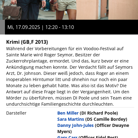
Mi, 17.09.2025 | 12:20 - 13:10
Krimi
(GB,F 2013)
Während der Vorbereitungen für ein Voodoo-Festival auf
Sainte Marie wird Roger Seymor, Besitzer der
Zuckerrohrplantage, ermordet. Und das, kurz bevor er eine
Ankündigung machen konnte. Der Verdacht fällt auf Seymors
Arzt, Dr. Johnson. Dieser weiß jedoch, dass Roger an einem
inoperablen Hirntumor litt und ohnehin nur noch ein paar
Monate zu leben gehabt hätte. Was also ist das Motiv? Die
Antwort auf diese Frage liegt in der Vergangenheit. Um den
Mörder zu überführen, müssen DI Poole und sein Team eine
undurchsichtige Familiengeschichte durchleuchten.
Darsteller
Ben Miller
(DI Richard Poole)
Sara Martins
(DS Camille Bordey)
Danny John-Jules
(Officer Dwayne
Myers)
Gary Carr
(Officer Fidel Best)