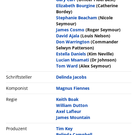
Elizabeth Bourgine
(Catherine
Bordey)
Stephanie Beacham
(Nicole
Seymour)
James Cosmo
(Roger Seymour)
David Ajala
(Louis Nelson)
Don Warrington
(Commander
Selwyn Patterson)
Estella Daniels
(Kim Neville)
Lucian Msamati
(Dr Johnson)
Tom Ward
(Alex Seymour)
Schriftsteller
Delinda Jacobs
Komponist
Magnus Fiennes
Regie
Keith Boak
William Dutton
Axel Lafleur
James Mountain
Produzent
Tim Key
Belinda Campbell