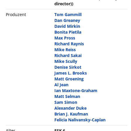
director))
Produzent
Tom Gammill
Dan Greaney
David Mirkin
Bonita Pietila
Max Pross
Richard Raynis
Mike Reiss
Richard Sakai
Mike Scully
Denise Sirkot
James L. Brooks
Matt Groening
Al Jean
Ian Maxtone-Graham
Matt Selman
Sam Simon
Alexander Duke
Brian J. Kaufman
Felicia Nalivansky-Caplan
Alter
FSK 6