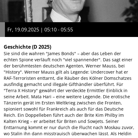
Fr, 19.09.2025 | 05:10 - 05:55
Geschichte
(D 2025)
Sie sind die wahren "James Bonds" – aber das Leben der
echten Spione verläuft noch "viel spannender". Das sagt einer
der berühmtesten deutschen Agenten, Werner Mauss, bei
"History". Werner Mauss gilt als Legende: Undercover hat er
RAF-Terroristen enttarnt, die Räuber des Kölner Domschatzes
ausfindig gemacht und illegale Gifthändler überführt. Für
"Terra X History" gewährt der verdeckte Ermittler Einblick in
seine Arbeit. Mata Hari – eine weitere Legende. Die erotische
Tänzerin gerät im Ersten Weltkrieg zwischen die Fronten,
spioniert sowohl für Frankreich als auch für das Deutsche
Reich. Ein Doppelleben führt auch der Brite Kim Philby im
Kalten Krieg – er arbeitet für Briten und Sowjets. Seiner
Enttarnung kommt er nur durch die Flucht nach Moskau zuvor,
wo Stalin ihn dann misstrauisch überwachen lässt. Als Heldin