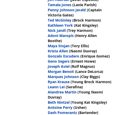
Tamala Jones
(Lanie Parish)
Penny Johnson Jerald
(Captain
Victoria Gates)
Ted McGinley
(Brock Harmon)
Kathleen York
(Kat Kingsley)
Nick Jandl
(Trey Harmon)
Adoni Maropis
(Henry Allen
Boothe)
Maya Stojan
(Tory Ellis)
Krista Allen
(Naomi Duvray)
Gonzalo Escudero
(Enrique Gomez)
Geno Segers
(Ernest Howe)
Joseph Aviel
(Rolf Magnus)
Morgan Benoit
(Lance DeLorca)
Marques Johnson
(Clay Biggs)
Ryan Krause
(Young Brock Harmon)
Leann Lei
(Serafina)
Alandrea Martin
(Young Naomi
Duvray)
Beth Nintzel
(Young Kat Kingsley)
Antoine Perry
(Usher)
Dash Pomerantz
(Bartender)