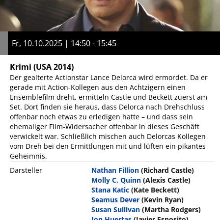
Fr, 10.10.2025 | 14:50 - 15:45
Krimi
(USA 2014)
Der gealterte Actionstar Lance Delorca wird ermordet. Da er
gerade mit Action-Kollegen aus den Achtzigern einen
Ensemblefilm dreht, ermitteln Castle und Beckett zuerst am
Set. Dort finden sie heraus, dass Delorca nach Drehschluss
offenbar noch etwas zu erledigen hatte – und dass sein
ehemaliger Film-Widersacher offenbar in dieses Geschäft
verwickelt war. Schließlich mischen auch Delorcas Kollegen
vom Dreh bei den Ermittlungen mit und lüften ein pikantes
Geheimnis.
Darsteller
Nathan Fillion
(Richard Castle)
Molly C. Quinn
(Alexis Castle)
Stana Katic
(Kate Beckett)
Seamus Dever
(Kevin Ryan)
Susan Sullivan
(Martha Rodgers)
Jon Huertas
(Javier Esposito)