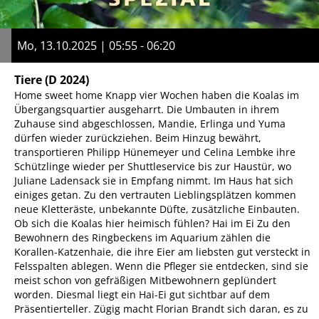
Mo, 13.10.2025 | 05:55 - 06:20
Tiere
(D 2024)
Home sweet home Knapp vier Wochen haben die Koalas im
Übergangsquartier ausgeharrt. Die Umbauten in ihrem
Zuhause sind abgeschlossen, Mandie, Erlinga und Yuma
dürfen wieder zurückziehen. Beim Hinzug bewährt,
transportieren Philipp Hünemeyer und Celina Lembke ihre
Schützlinge wieder per Shuttleservice bis zur Haustür, wo
Juliane Ladensack sie in Empfang nimmt. Im Haus hat sich
einiges getan. Zu den vertrauten Lieblingsplätzen kommen
neue Kletteräste, unbekannte Düfte, zusätzliche Einbauten.
Ob sich die Koalas hier heimisch fühlen? Hai im Ei Zu den
Bewohnern des Ringbeckens im Aquarium zählen die
Korallen-Katzenhaie, die ihre Eier am liebsten gut versteckt in
Felsspalten ablegen. Wenn die Pfleger sie entdecken, sind sie
meist schon von gefräßigen Mitbewohnern geplündert
worden. Diesmal liegt ein Hai-Ei gut sichtbar auf dem
Präsentierteller. Zügig macht Florian Brandt sich daran, es zu