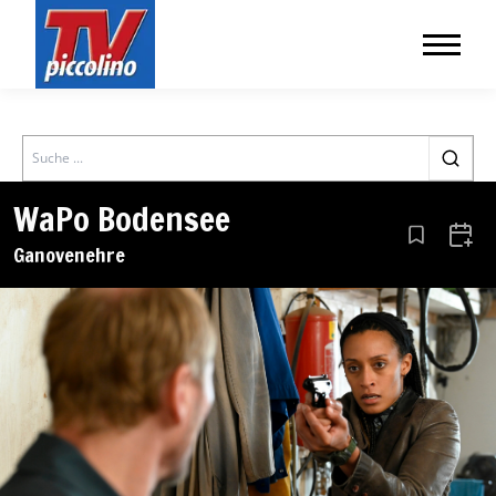
Search
WaPo Bodensee
Aus den Le
Zum 
Ganovenehre