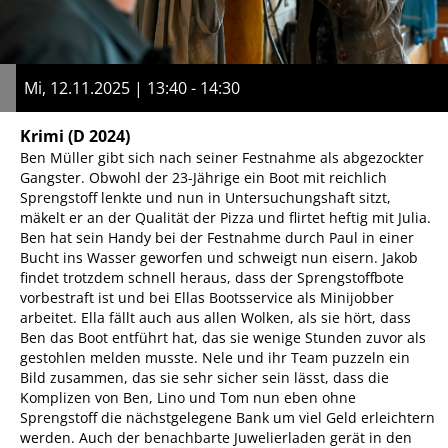
Mi, 12.11.2025 | 13:40 - 14:30
Krimi
(D 2024)
Ben Müller gibt sich nach seiner Festnahme als abgezockter
Gangster. Obwohl der 23-Jährige ein Boot mit reichlich
Sprengstoff lenkte und nun in Untersuchungshaft sitzt,
mäkelt er an der Qualität der Pizza und flirtet heftig mit Julia.
Ben hat sein Handy bei der Festnahme durch Paul in einer
Bucht ins Wasser geworfen und schweigt nun eisern. Jakob
findet trotzdem schnell heraus, dass der Sprengstoffbote
vorbestraft ist und bei Ellas Bootsservice als Minijobber
arbeitet. Ella fällt auch aus allen Wolken, als sie hört, dass
Ben das Boot entführt hat, das sie wenige Stunden zuvor als
gestohlen melden musste. Nele und ihr Team puzzeln ein
Bild zusammen, das sie sehr sicher sein lässt, dass die
Komplizen von Ben, Lino und Tom nun eben ohne
Sprengstoff die nächstgelegene Bank um viel Geld erleichtern
werden. Auch der benachbarte Juwelierladen gerät in den