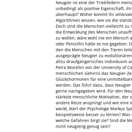
Neugier ist eine der Triebfedern mens
unbedingt als positive Eigenschaft, i
überhaupt? Woher kommt ihr ambival
Algorithmen wissen, wie sie die stän
Doch sind die Menschen vielleicht zu n
die Entwicklung des Menschen unaufh
zu wollen, wäre wohl nie ein Mensch
oder Penizillin hätte es nie gegeben. 
den die Menschen mit den Tieren teile
ausgeprägte Neugier zu evolutionären V
allzu draufgängerisches Individuum au
Petra Mocellin von der University of C
menschlichen Gehirns das Neugier-Zen
Glückshormonen für eine unmittelbar
werden. Das führt dazu, dass Neugier
gerne nachgegeben wird. Für den Neur
stärkste menschliche Motivation, der 
andere Reize anspringt und wie eine I
weckt, klärt der Psychologe Markus S
beispielsweise besser zu lernen? Was
welche Gefahren birgt sie? Sind die 
nicht neugierig genug sein?