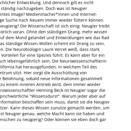
chlicher Entwicklung. Und dennoch gilt es nicht
hr ständig nachzugeben. Doch was ist Neugier
entes Image? Medienmacher*innen und Internet-
dige Suche nach Neuem immer wieder füttern können.
eugierig? Die Wissenschaft ist sich einig: Neugier treibt
örlich voran. Ohne den ständigen Drang, mehr wissen
 auf dem Mond gelandet und Entwicklungen wie das Rad
Das ständige Wissen-Wollen scheint ein Drang zu sein,
n. Die Neurobiologin Laure Verret weiß, dass stark
orteilen für eine Spezies führt. Es kann aber für ein
ch lebensgefährlich sein. Die Neurowissenschaftlerin
alifornia hat herausgefunden, in welchem Teil des
trum sitzt. Hier sorgt die Ausschüttung von
e Belohnung, sobald neue Informationen gesammelt
 zu einem inneren Antrieb wird, dem immer wieder
owissenschaftler Henning Beck ist Neugier sogar die
sprichwörtliche "Wissensdurst". Warum jeder aber auf
nformation beschaffen sein muss, damit sie die Neugier
pitzer. Kann dieses Wissen zunutze gemacht werden, um
 ist Neugier genau, welche Macht kann sie haben und
Menschen zu neugierig? Oder können sie eben doch gar