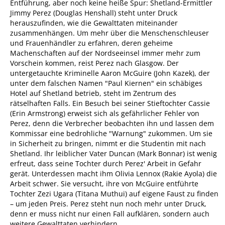
Entführung, aber noch keine heiße Spur: Shetland-Ermittler
Jimmy Perez (Douglas Henshall) steht unter Druck
herauszufinden, wie die Gewalttaten miteinander
zusammenhängen. Um mehr über die Menschenschleuser
und Frauenhändler zu erfahren, deren geheime
Machenschaften auf der Nordseeinsel immer mehr zum
Vorschein kommen, reist Perez nach Glasgow. Der
untergetauchte Kriminelle Aaron McGuire (John Kazek), der
unter dem falschen Namen "Paul Kiernen" ein schäbiges
Hotel auf Shetland betrieb, steht im Zentrum des
rätselhaften Falls. Ein Besuch bei seiner Stieftochter Cassie
(Erin Armstrong) erweist sich als gefährlicher Fehler von
Perez, denn die Verbrecher beobachten ihn und lassen dem
Kommissar eine bedrohliche "Warnung" zukommen. Um sie
in Sicherheit zu bringen, nimmt er die Studentin mit nach
Shetland. Ihr leiblicher Vater Duncan (Mark Bonnar) ist wenig
erfreut, dass seine Tochter durch Perez' Arbeit in Gefahr
gerät. Unterdessen macht ihm Olivia Lennox (Rakie Ayola) die
Arbeit schwer. Sie versucht, ihre von McGuire entführte
Tochter Zezi Ugara (Titana Muthui) auf eigene Faust zu finden
– um jeden Preis. Perez steht nun noch mehr unter Druck,
denn er muss nicht nur einen Fall aufklären, sondern auch
weitere Gewalttaten verhindern.