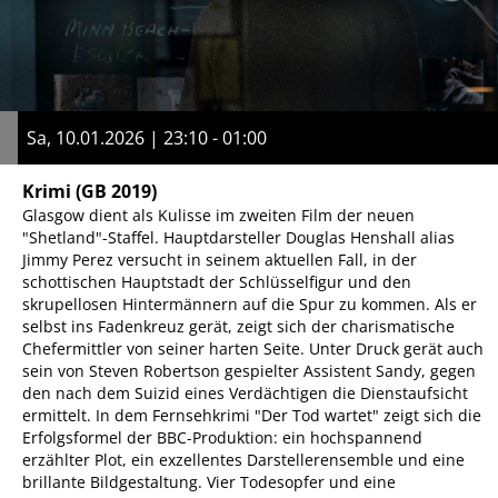
Sa, 10.01.2026 | 23:10 - 01:00
Krimi
(GB 2019)
Glasgow dient als Kulisse im zweiten Film der neuen
"Shetland"-Staffel. Hauptdarsteller Douglas Henshall alias
Jimmy Perez versucht in seinem aktuellen Fall, in der
schottischen Hauptstadt der Schlüsselfigur und den
skrupellosen Hintermännern auf die Spur zu kommen. Als er
selbst ins Fadenkreuz gerät, zeigt sich der charismatische
Chefermittler von seiner harten Seite. Unter Druck gerät auch
sein von Steven Robertson gespielter Assistent Sandy, gegen
den nach dem Suizid eines Verdächtigen die Dienstaufsicht
ermittelt. In dem Fernsehkrimi "Der Tod wartet" zeigt sich die
Erfolgsformel der BBC-Produktion: ein hochspannend
erzählter Plot, ein exzellentes Darstellerensemble und eine
brillante Bildgestaltung. Vier Todesopfer und eine