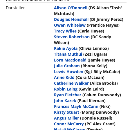
Darsteller
Alison O'Donnell
(DS Alison 'Tosh'
McIntosh)
Douglas Henshall
(DI Jimmy Perez)
Owen Whitelaw
(Prentice Hayes)
Tracy Wiles
(Carla Hayes)
Steven Robertson
(DC Sandy
Wilson)
Rakie Ayola
(Olivia Lennox)
Titana Muthui
(Zezi Ugara)
Lorn Macdonald
(Jamie Hayes)
Julie Graham
(Rhona Kelly)
Lewis Howden
(Sgt Billy McCabe)
Anne Kidd
(Cora McLean)
Catherine Walker
(Alice Brooks)
Robin Laing
(Gavin Laird)
Ryan Fletcher
(Calum Dunwoody)
John Kazek
(Paul Kiernan)
Frances Mayli McCann
(Niki)
Kirsty Stuart
(Morag Dunwoody)
Angus Miller
(Donnie Russell)
Conor McCarry
(PC Alex Grant)
Natali McCleary
(Denise)