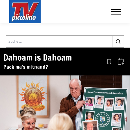
Search
Dahoam is Dahoam
Aus den Le
Zum 
Pack ma's mitnand?