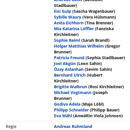
Stadlbauer)
Eisi Gulp
(Sascha Wagenbauer)
Sybille Waury
(Vera Hülsmann)
Anita Eichhorn
(Tina Brenner)
Mia Katarina Löffler
(Fanziska
Kirchleitner)
Sophie Reiml
(Sarah Brandl)
Holger Matthias Wilhelm
(Gregor
Brunner)
Patricia Freund
(Sophia Stadlbauer)
Joel Akgün
(Leon Sahin)
Özay Aslanhan
(Sevim Sahin)
Bernhard Ulrich
(Hubert
Kirchleitner)
Brigitte Walbrun
(Rosi Kirchleitner)
Michael Vogtmann
(Joseph
Brunner)
Godiva Adela
(Maja Löbl)
Philipp Schneider
(Philipp Bauer)
Eva Mähl
(Anwältin Viola Johnson)
Regie
Andreas Ruhmland