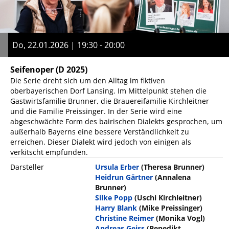
Do, 22.01.2026 | 19:30 - 20:00
Seifenoper
(D 2025)
Die Serie dreht sich um den Alltag im fiktiven
oberbayerischen Dorf Lansing. Im Mittelpunkt stehen die
Gastwirtsfamilie Brunner, die Brauereifamilie Kirchleitner
und die Familie Preissinger. In der Serie wird eine
abgeschwächte Form des bairischen Dialekts gesprochen, um
außerhalb Bayerns eine bessere Verständlichkeit zu
erreichen. Dieser Dialekt wird jedoch von einigen als
verkitscht empfunden.
Darsteller
Ursula Erber
(Theresa Brunner)
Heidrun Gärtner
(Annalena
Brunner)
Silke Popp
(Uschi Kirchleitner)
Harry Blank
(Mike Preissinger)
Christine Reimer
(Monika Vogl)
Andreas Geiss
(Benedikt