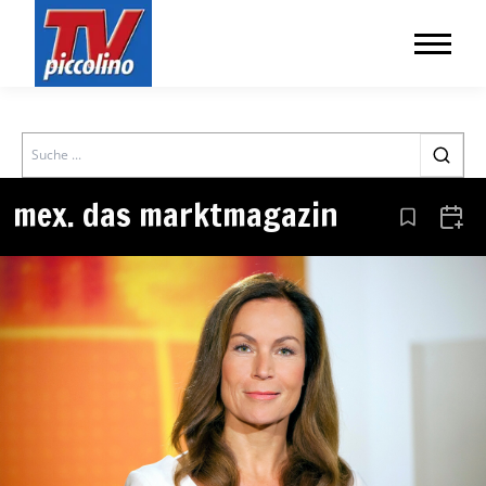
Search
mex. das marktmagazin
Aus den Le
Zum 