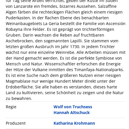
für Tag seine Arbeit verrichtet, geben der Küste im Süden
von Lanzarote ein fremdes, bizarres Aussehen. Salzaffine
Algen färben die rechteckigen Flächen gleich einem riesigen
Puderkasten. In der flachen Ebene des benachbarten
Weinanbaugebiets La Geria bestellt die Familie von Ascensión
Robayna ihre Felder. Es ist geprägt von trichterförmigen
Gruben. Darin wachsen die Reben auf fruchtbaren
Aschebrocken, den sogenannten Lapilli. Sie stammen vom
letzten großen Ausbruch im Jahr 1730. In jedem Trichter
wächst nur eine einzelne Weinrebe. Alle Arbeiten müssen mit
der Hand gemacht werden. Es ist die perfekte Symbiose von
Mensch und Natur. Wissenschaftler erforschen die Energie
der Hitze der Vulkane inmitten des Timanfaya-Nationalparks.
Es ist eine Suche nach dem größeren Nutzen einer riesigen
Magmablase nur wenige Hundert Meter direkt unter der
Erdoberfläche. Sie alle haben es verstanden, dieses harte
Land zu kultivieren, seine Schönheit zu zeigen und die Natur
zu bewahren.
Regie
Wolf von Truchsess
Hannah Altschuck
Produzent
Katharina Krohmann