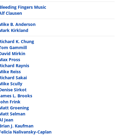
Bleeding Fingers Music
Alf Clausen
Mike B. Anderson
Mark Kirkland
Richard K. Chung
Tom Gammill
David Mirkin
Max Pross
Richard Raynis
Mike Reiss
Richard Sakai
Mike Scully
Denise Sirkot
James L. Brooks
John Frink
Matt Groening
Matt Selman
Al Jean
Brian J. Kaufman
Felicia Nalivansky-Caplan