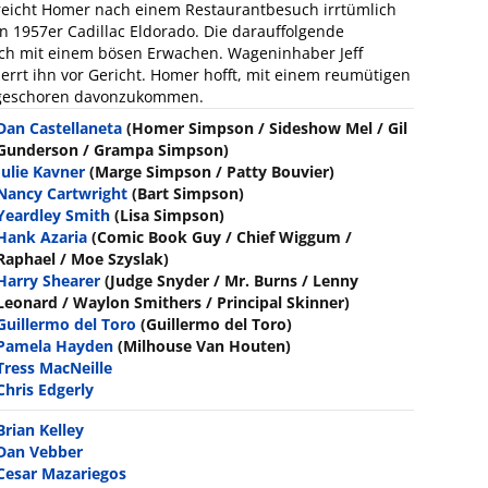
rreicht Homer nach einem Restaurantbesuch irrtümlich
n 1957er Cadillac Eldorado. Die darauffolgende
och mit einem bösen Erwachen. Wageninhaber Jeff
errt ihn vor Gericht. Homer hofft, mit einem reumütigen
ngeschoren davonzukommen.
Dan Castellaneta
(Homer Simpson / Sideshow Mel / Gil
Gunderson / Grampa Simpson)
Julie Kavner
(Marge Simpson / Patty Bouvier)
Nancy Cartwright
(Bart Simpson)
Yeardley Smith
(Lisa Simpson)
Hank Azaria
(Comic Book Guy / Chief Wiggum /
Raphael / Moe Szyslak)
Harry Shearer
(Judge Snyder / Mr. Burns / Lenny
Leonard / Waylon Smithers / Principal Skinner)
Guillermo del Toro
(Guillermo del Toro)
Pamela Hayden
(Milhouse Van Houten)
Tress MacNeille
Chris Edgerly
Brian Kelley
Dan Vebber
Cesar Mazariegos