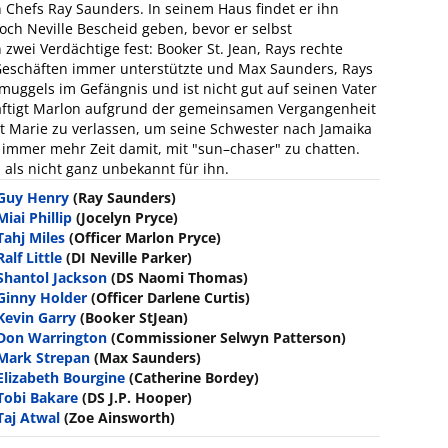
n Chefs Ray Saunders. In seinem Haus findet er ihn
ch Neville Bescheid geben, bevor er selbst
zwei Verdächtige fest: Booker St. Jean, Rays rechte
 Geschäften immer unterstützte und Max Saunders, Rays
uggels im Gefängnis und ist nicht gut auf seinen Vater
häftigt Marlon aufgrund der gemeinsamen Vergangenheit
nt Marie zu verlassen, um seine Schwester nach Jamaika
l immer mehr Zeit damit, mit "sun–chaser" zu chatten.
 als nicht ganz unbekannt für ihn.
Guy Henry
(Ray Saunders)
Miai Phillip
(Jocelyn Pryce)
Tahj Miles
(Officer Marlon Pryce)
Ralf Little
(DI Neville Parker)
Shantol Jackson
(DS Naomi Thomas)
Ginny Holder
(Officer Darlene Curtis)
Kevin Garry
(Booker StJean)
Don Warrington
(Commissioner Selwyn Patterson)
Mark Strepan
(Max Saunders)
Elizabeth Bourgine
(Catherine Bordey)
Tobi Bakare
(DS J.P. Hooper)
Taj Atwal
(Zoe Ainsworth)