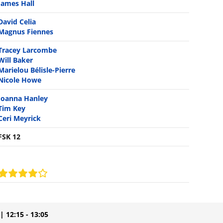
James Hall
David Celia
Magnus Fiennes
Tracey Larcombe
Will Baker
Marielou Bélisle-Pierre
Nicole Howe
Joanna Hanley
Tim Key
Ceri Meyrick
FSK 12
| 12:15 - 13:05