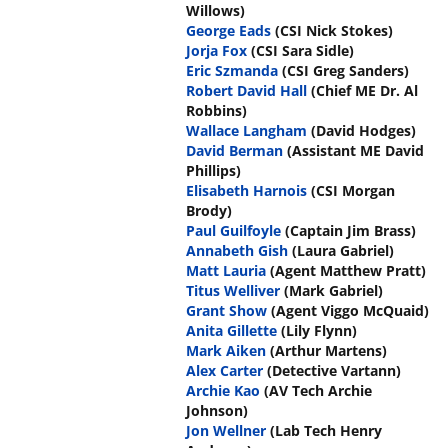
Willows)
George Eads
(CSI Nick Stokes)
Jorja Fox
(CSI Sara Sidle)
Eric Szmanda
(CSI Greg Sanders)
Robert David Hall
(Chief ME Dr. Al
Robbins)
Wallace Langham
(David Hodges)
David Berman
(Assistant ME David
Phillips)
Elisabeth Harnois
(CSI Morgan
Brody)
Paul Guilfoyle
(Captain Jim Brass)
Annabeth Gish
(Laura Gabriel)
Matt Lauria
(Agent Matthew Pratt)
Titus Welliver
(Mark Gabriel)
Grant Show
(Agent Viggo McQuaid)
Anita Gillette
(Lily Flynn)
Mark Aiken
(Arthur Martens)
Alex Carter
(Detective Vartann)
Archie Kao
(AV Tech Archie
Johnson)
Jon Wellner
(Lab Tech Henry