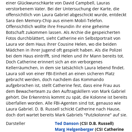
einer Glückwunschkarte von David Campbell, Lauras
verstorbenem Vater. Bei der Untersuchung der Karte, die
offensichtlich von Laura Gabriel abgeschickt wurde, entdeckt
Sara den Memory-Chip aus einem Mobil-Telefon.
Offensichtlich wollte ihre Freundin ihr eine geheime
Botschaft zukommen lassen. Als Archie die gespeicherten
Fotos durchblättert, sieht Catherine ein Selbstportrait von
Laura vor dem Haus ihrer Cousine Helen, wo die beiden
Mädchen in ihrer Jugend oft gespielt haben. Als die Polizei
bei dem Haus eintrifft, sind Helen und ihr Mann bereits tot.
Doch Catherine erinnert sich an ein verborgenes
Kellerräumchen, in dem sie tatsächlich Laura lebend findet.
Laura soll von einer FBI-Einheit an einen sicheren Platz
gebracht werden, doch nachdem das Kommando
aufgebrochen ist, stellt Catherine fest, dass eine Frau aus
dem Bewacherteam zu den Auftragskillern von Mark Gabriel
gehört. Die Erkenntnis kommt zu spät, die Kolonne ist bereits
überfallen worden. Alle FBI-Agenten sind tot, genauso wie
Laura Gabriel. D. B. Russell schickt Catherine nach Hause,
doch dort wartet bereits Mark Gabriels "Putzkolonne" auf sie.
Darsteller
Ted Danson
(CSI D.B. Russell)
Marg Helgenberger
(CSI Catherine