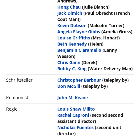
Andrews)
Hong Chau
(Julie Blanch)
Jack Dimich
(Paul Obrecht (Trench
Coat Man))
Kevin Dobson
(Malcolm Turner)
Angela Elayne Gibbs
(Amelia Gross)
Louise Griffiths
(Mrs. Hobart)
Beth Kennedy
(Helen)
Benjamin Ciaramello
(Lenny
Wesson)
Chris Gann
(Derek)
Bobby C. King
(Water Delivery Man)
Schriftsteller
Christopher Barbour
(teleplay by)
Don McGill
(teleplay by)
Komponist
John M. Keane
Regie
Louis Shaw Milito
Rachel Caproni
(second second
assistant director)
Nicholas Fuentes
(second unit
director)