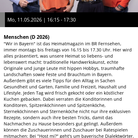
Mo, 11.05.2026 | 16:15 - 17:30
Menschen
(D 2026)
"Wir in Bayern" ist das Heimatmagazin im BR Fernsehen,
immer montags bis freitags von 16.15 bis 17.30 Uhr. Hier wird
alles präsentiert, was unsere Heimat so liebens- und
lebenswert macht: traditionelle Handwerkskunst, echte
Originale und junge Leute mit hippen Hobbys, traumhafte
Landschaften sowie Feste und Brauchtum in Bayern.
Außerdem gibt es viele Tipps für den Alltag in Sachen
Gesundheit und Garten, Familie und Freizeit, Haushalt und
Lifestyle. Jeden Tag wird frisch gekocht oder ein köstlicher
Kuchen gebacken. Dabei verraten die Konditorinnen und
Konditoren, Spitzenköchinnen und Spitzenköche,
Sterneköchinnen und Sternenköche nicht nur ihre exklusiven
Rezepte, sondern auch ihre besten Tricks, damit das
Nachmachen zu Hause besonders gut gelingt. Außerdem
können die Zuschauerinnen und Zuschauer bei Ratespielen
mitmachen: Bei "Host mi?" geht's um bayerische Dialektwörter.