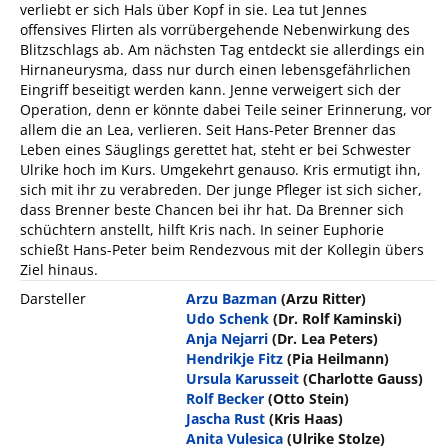
verliebt er sich Hals über Kopf in sie. Lea tut Jennes
offensives Flirten als vorrübergehende Nebenwirkung des
Blitzschlags ab. Am nächsten Tag entdeckt sie allerdings ein
Hirnaneurysma, dass nur durch einen lebensgefährlichen
Eingriff beseitigt werden kann. Jenne verweigert sich der
Operation, denn er könnte dabei Teile seiner Erinnerung, vor
allem die an Lea, verlieren. Seit Hans-Peter Brenner das
Leben eines Säuglings gerettet hat, steht er bei Schwester
Ulrike hoch im Kurs. Umgekehrt genauso. Kris ermutigt ihn,
sich mit ihr zu verabreden. Der junge Pfleger ist sich sicher,
dass Brenner beste Chancen bei ihr hat. Da Brenner sich
schüchtern anstellt, hilft Kris nach. In seiner Euphorie
schießt Hans-Peter beim Rendezvous mit der Kollegin übers
Ziel hinaus.
Darsteller
Arzu Bazman
(Arzu Ritter)
Udo Schenk
(Dr. Rolf Kaminski)
Anja Nejarri
(Dr. Lea Peters)
Hendrikje Fitz
(Pia Heilmann)
Ursula Karusseit
(Charlotte Gauss)
Rolf Becker
(Otto Stein)
Jascha Rust
(Kris Haas)
Anita Vulesica
(Ulrike Stolze)