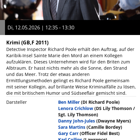
Di, 12.05.2026 | 12:35 - 13:30
Krimi
(GB,F 2011)
Detective Inspector Richard Poole erhält den Auftrag, auf der
Karibik-Insel Sainte Marie den Mord an einem Kollegen
aufzuklären. Dieses Unternehmen wird für den Briten zum
Albtraum. Er hasst nichts mehr als die Sonne, den Strand
und das Meer. Trotz der etwas anderen
Ermittlungsmethoden gelingt es Richard Poole gemeinsam
mit seiner Kollegin, auf brillante Weise Kriminalfälle zu lösen,
die mit britischem Humor und Südseeflair gemischt sind.
Darsteller
Ben Miller
(DI Richard Poole)
Lenora Crichlow
(DS Lily Thomson /
Sgt. Lily Thomson)
Danny John-Jules
(Dwayne Myers)
Sara Martins
(Camille Bordey)
Gary Carr
(Officer Fidel Best)
Karl Collins
(Lawrence)