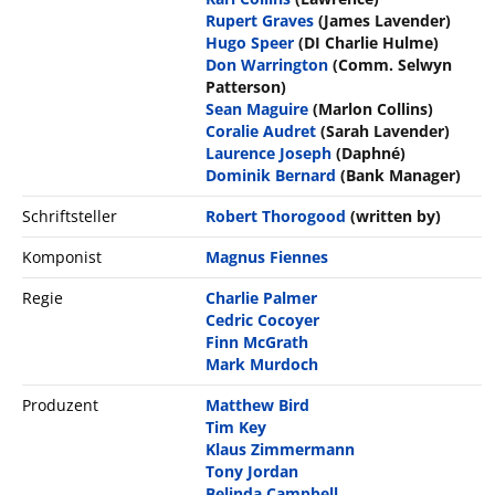
Rupert Graves
(James Lavender)
Hugo Speer
(DI Charlie Hulme)
Don Warrington
(Comm. Selwyn
Patterson)
Sean Maguire
(Marlon Collins)
Coralie Audret
(Sarah Lavender)
Laurence Joseph
(Daphné)
Dominik Bernard
(Bank Manager)
Schriftsteller
Robert Thorogood
(written by)
Komponist
Magnus Fiennes
Regie
Charlie Palmer
Cedric Cocoyer
Finn McGrath
Mark Murdoch
Produzent
Matthew Bird
Tim Key
Klaus Zimmermann
Tony Jordan
Belinda Campbell