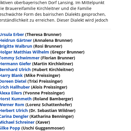
fiktiven oberbayerischen Dorf Lansing. Im Mittelpunkt
ie Brauereifamilie Kirchleitner und die Familie
bgeschwächte Form des bairischen Dialekts gesprochen,
ständlichkeit zu erreichen. Dieser Dialekt wird jedoch
Ursula Erber
(Theresa Brunner)
Heidrun Gärtner
(Annalena Brunner)
Brigitte Walbrun
(Rosi Brunner)
Holger Matthias Wilhelm
(Gregor Brunner)
Tommy Schwimmer
(Florian Brunner)
Hermann Giefer
(Martin Kirchleitner)
Bernhard Ulrich
(Hubert Kirchleitner)
Harry Blank
(Mike Preissinger)
Doreen Dietel
(Trixi Preissinger)
Erich Hallhuber
(Alois Preissinger)
Alexa Eilers
(Yvonne Preissinger)
Horst Kummeth
(Roland Bamberger)
Werner Rom
(Lorenz Schattenhofer)
Herbert Ulrich
(Dr. Sebastian Wildner)
Carina Dengler
(Katharina Benninger)
Michael Schreiner
(Xaver)
Silke Popp
(Uschi Guggenmoser)