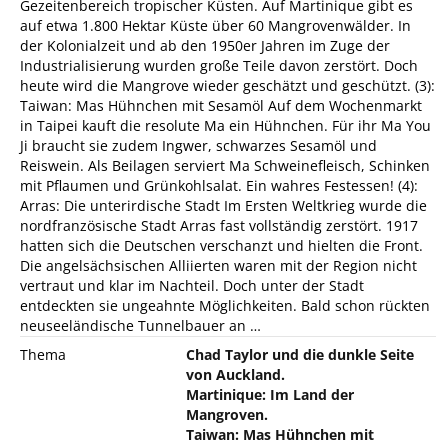
Gezeitenbereich tropischer Küsten. Auf Martinique gibt es
auf etwa 1.800 Hektar Küste über 60 Mangrovenwälder. In
der Kolonialzeit und ab den 1950er Jahren im Zuge der
Industrialisierung wurden große Teile davon zerstört. Doch
heute wird die Mangrove wieder geschätzt und geschützt. (3):
Taiwan: Mas Hühnchen mit Sesamöl Auf dem Wochenmarkt
in Taipei kauft die resolute Ma ein Hühnchen. Für ihr Ma You
Ji braucht sie zudem Ingwer, schwarzes Sesamöl und
Reiswein. Als Beilagen serviert Ma Schweinefleisch, Schinken
mit Pflaumen und Grünkohlsalat. Ein wahres Festessen! (4):
Arras: Die unterirdische Stadt Im Ersten Weltkrieg wurde die
nordfranzösische Stadt Arras fast vollständig zerstört. 1917
hatten sich die Deutschen verschanzt und hielten die Front.
Die angelsächsischen Alliierten waren mit der Region nicht
vertraut und klar im Nachteil. Doch unter der Stadt
entdeckten sie ungeahnte Möglichkeiten. Bald schon rückten
neuseeländische Tunnelbauer an …
Thema
Chad Taylor und die dunkle Seite
von Auckland.
Martinique: Im Land der
Mangroven.
Taiwan: Mas Hühnchen mit