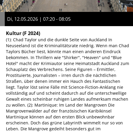
Di, 12.05.2026 | 07:20 - 08:05
Kultur
(F 2024)
(1): Chad Taylor und die dunkle Seite von Auckland In
Neuseeland ist die Kriminalitätsrate niedrig. Wenn man Chad
Taylors Bücher liest, könnte man einen anderen Eindruck
bekommen. In Thrillern wie "Shirker", "Heaven" und "Blue
Hotel" macht der Krimiautor seine Heimatstadt Auckland zum
Schauplatz des Verbrechens. Seine Figuren – Ermittler,
Prostituierte, Journalisten – irren durch die nächtlichen
Straßen, über denen immer ein Hauch des Fantastischen
liegt. Taylor löst seine Fälle mit Science-Fiction-Anklang nie
vollständig auf und scheint dadurch auf die unterschwellige
Gewalt eines scheinbar ruhigen Landes aufmerksam machen
zu wollen. (2): Martinique: Im Land der Mangroven Die
Mangrovenwälder auf der französischen Karibikinsel
Martinique können auf den ersten Blick unbewohnbar
erscheinen. Doch das grüne Labyrinth wimmelt nur so von
Leben. Die Mangrove gedeiht besonders gut im