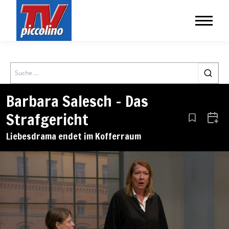
Search
Barbara Salesch – Das
Strafgericht
Aus den Le
Zum 
Liebesdrama endet im Kofferraum