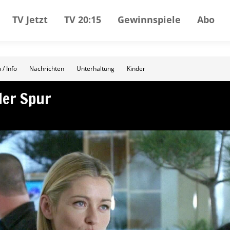
TV Jetzt
TV 20:15
Gewinnspiele
Abo
 / Info
Nachrichten
Unterhaltung
Kinder
der Spur