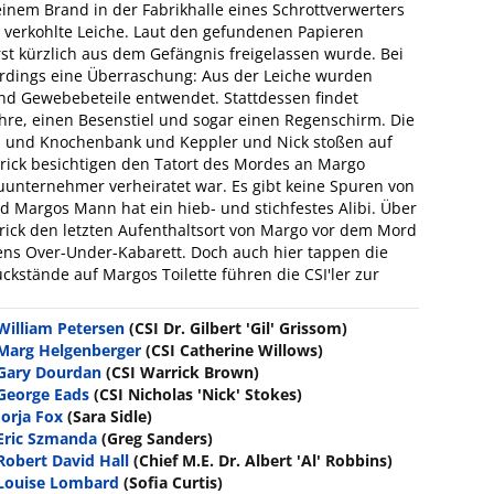
inem Brand in der Fabrikhalle eines Schrottverwerters
ig verkohlte Leiche. Laut den gefundenen Papieren
st kürzlich aus dem Gefängnis freigelassen wurde. Bei
erdings eine Überraschung: Aus der Leiche wurden
nd Gewebebeteile entwendet. Stattdessen findet
hre, einen Besenstiel und sogar einen Regenschirm. Die
- und Knochenbank und Keppler und Nick stoßen auf
rick besichtigen den Tatort des Mordes an Margo
uunternehmer verheiratet war. Es gibt keine Spuren von
 Margos Mann hat ein hieb- und stichfestes Alibi. Über
rick den letzten Aufenthaltsort von Margo vor dem Mord
ens Over-Under-Kabarett. Doch auch hier tappen die
kstände auf Margos Toilette führen die CSI'ler zur
William Petersen
(CSI Dr. Gilbert 'Gil' Grissom)
Marg Helgenberger
(CSI Catherine Willows)
Gary Dourdan
(CSI Warrick Brown)
George Eads
(CSI Nicholas 'Nick' Stokes)
Jorja Fox
(Sara Sidle)
Eric Szmanda
(Greg Sanders)
Robert David Hall
(Chief M.E. Dr. Albert 'Al' Robbins)
Louise Lombard
(Sofia Curtis)