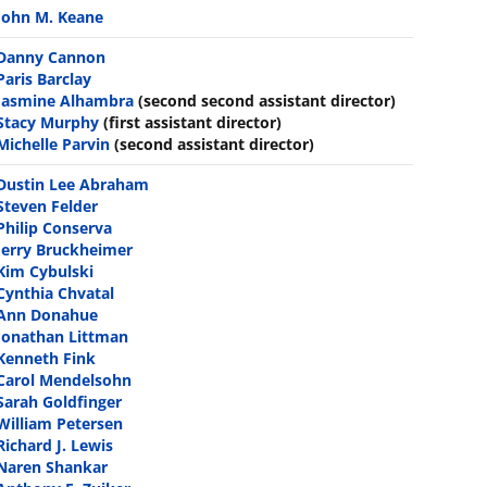
John M. Keane
Danny Cannon
Paris Barclay
Jasmine Alhambra
(second second assistant director)
Stacy Murphy
(first assistant director)
Michelle Parvin
(second assistant director)
Dustin Lee Abraham
Steven Felder
Philip Conserva
Jerry Bruckheimer
Kim Cybulski
Cynthia Chvatal
Ann Donahue
Jonathan Littman
Kenneth Fink
Carol Mendelsohn
Sarah Goldfinger
William Petersen
Richard J. Lewis
Naren Shankar