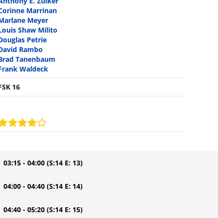
Anthony E. Zuiker
Corinne Marrinan
Marlane Meyer
Louis Shaw Milito
Douglas Petrie
David Rambo
Brad Tanenbaum
Frank Waldeck
FSK 16
| 03:15 - 04:00
(S:14 E: 13)
| 04:00 - 04:40
(S:14 E: 14)
| 04:40 - 05:20
(S:14 E: 15)