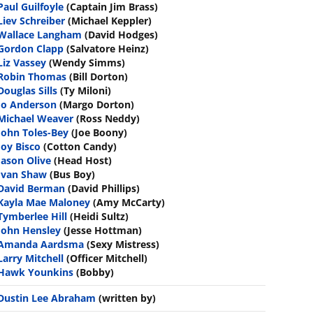
Paul Guilfoyle
(Captain Jim Brass)
Liev Schreiber
(Michael Keppler)
Wallace Langham
(David Hodges)
Gordon Clapp
(Salvatore Heinz)
Liz Vassey
(Wendy Simms)
Robin Thomas
(Bill Dorton)
Douglas Sills
(Ty Miloni)
Jo Anderson
(Margo Dorton)
Michael Weaver
(Ross Neddy)
John Toles-Bey
(Joe Boony)
Joy Bisco
(Cotton Candy)
Jason Olive
(Head Host)
Ivan Shaw
(Bus Boy)
David Berman
(David Phillips)
Kayla Mae Maloney
(Amy McCarty)
Tymberlee Hill
(Heidi Sultz)
John Hensley
(Jesse Hottman)
Amanda Aardsma
(Sexy Mistress)
Larry Mitchell
(Officer Mitchell)
Hawk Younkins
(Bobby)
Dustin Lee Abraham
(written by)