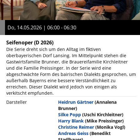
Do, 14.05.2026 | 06:00 - 06:30
Seifenoper
(D 2026)
Die Serie dreht sich um den Alltag im fiktiven
oberbayerischen Dorf Lansing. Im Mittelpunkt stehen die
Gastwirtsfamilie Brunner, die Brauereifamilie Kirchleitner
und die Familie Preissinger. In der Serie wird eine
abgeschwächte Form des bairischen Dialekts gesprochen, um
außerhalb Bayerns eine bessere Verständlichkeit zu
erreichen. Dieser Dialekt wird jedoch von einigen als
verkitscht empfunden.
Darsteller
Heidrun Gärtner
(Annalena
Brunner)
Silke Popp
(Uschi Kirchleitner)
Harry Blank
(Mike Preissinger)
Christine Reimer
(Monika Vogl)
Andreas Geiss
(Benedikt
Stadlbauer)