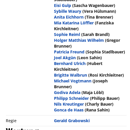
Eisi Gulp
(Sascha Wagenbauer)
Sybille Waury
(Vera Hülsmann)
Anita Eichhorn
(Tina Brenner)
Mia Katarina Löffler
(Fanziska
Kirchleitner)
Sophie Reiml
(Sarah Brandl)
Holger Matthias Wilhelm
(Gregor
Brunner)
Patricia Freund
(Sophia Stadlbauer)
Joel Akgün
(Leon Sahin)
Bernhard Ulrich
(Hubert
Kirchleitner)
Brigitte Walbrun
(Rosi Kirchleitner)
Michael Vogtmann
(Joseph
Brunner)
Godiva Adela
(Maja Löbl)
Philipp Schneider
(Philipp Bauer)
Nils Kreutinger
(Charly Bauer)
Gonca de Haas
(Rana Sahin)
Regie
Gerald Grabowski