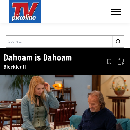
Search
Dahoam is Dahoam
Aus den Le
Zum 
Blockiert!