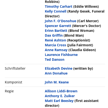
Robbins)
Timothy Carhart
(Eddie Willows)
Kelly Connell
(Randy Gesek, Funeral
Director)
John F. O'Donohue
(Carl Mercer)
Spencer Garrett
(Mercer's Doctor)
Erinn Bartlett
(Blond Woman)
Dax Griffin
(Blond Man)
René Ashton
(Receptionist)
Marcia Cross
(Julia Fairmont)
Anne Ramsay
(Claudia Gideon)
Laurence Fishburne
Ted Danson
Schriftsteller
Elizabeth Devine
(written by)
Ann Donahue
Komponist
John M. Keane
Regie
Allison Liddi-Brown
Anthony E. Zuiker
Matt Earl Beesley
(first assistant
director)