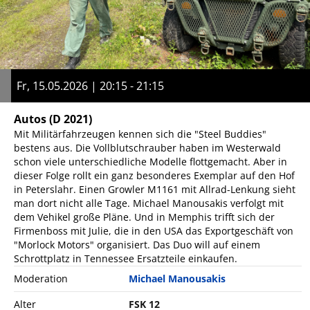
Fr, 15.05.2026 | 20:15 - 21:15
Autos
(D 2021)
Mit Militärfahrzeugen kennen sich die "Steel Buddies"
bestens aus. Die Vollblutschrauber haben im Westerwald
schon viele unterschiedliche Modelle flottgemacht. Aber in
dieser Folge rollt ein ganz besonderes Exemplar auf den Hof
in Peterslahr. Einen Growler M1161 mit Allrad-Lenkung sieht
man dort nicht alle Tage. Michael Manousakis verfolgt mit
dem Vehikel große Pläne. Und in Memphis trifft sich der
Firmenboss mit Julie, die in den USA das Exportgeschäft von
"Morlock Motors" organisiert. Das Duo will auf einem
Schrottplatz in Tennessee Ersatzteile einkaufen.
Moderation
Michael Manousakis
Alter
FSK 12