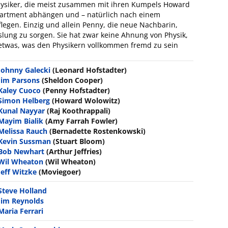
hysiker, die meist zusammen mit ihren Kumpels Howard
artment abhängen und – natürlich nach einem
flegen. Einzig und allein Penny, die neue Nachbarin,
slung zu sorgen. Sie hat zwar keine Ahnung von Physik,
 etwas, was den Physikern vollkommen fremd zu sein
Johnny Galecki
(Leonard Hofstadter)
Jim Parsons
(Sheldon Cooper)
Kaley Cuoco
(Penny Hofstadter)
Simon Helberg
(Howard Wolowitz)
Kunal Nayyar
(Raj Koothrappali)
Mayim Bialik
(Amy Farrah Fowler)
Melissa Rauch
(Bernadette Rostenkowski)
Kevin Sussman
(Stuart Bloom)
Bob Newhart
(Arthur Jeffries)
Wil Wheaton
(Wil Wheaton)
Jeff Witzke
(Moviegoer)
Steve Holland
Jim Reynolds
Maria Ferrari