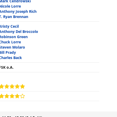
Mark Cendrowski
Nicole Lorre
Anthony Joseph Rich
T. Ryan Brennan
Kristy Cecil
Anthony Del Broccolo
Robinson Green
Chuck Lorre
Steven Molaro
Bill Prady
Charles Back
FSK o.A.