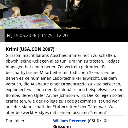
Fr, 15.05.2026 | 11:25 - 12:20
Krimi
(USA,CDN 2007)
Grissom macht Sarahs Abschied immer noch zu schaffen,
obwohl seine Kollegen alles tun, um ihn zu trösten. Hodges
hingegen hat einen neuen Zeitvertreib gefunden: Er
beschäftigt seine Mitarbeiter mit tödlichen Szenarien, bei
denen es Reihum einen Labortechniker erwischt. Bei dem
Versuch, die Ausbeute einer Drogenrazzia zu katalogisieren,
explodiert zwischen den Kokainpäckchen beispielsweise eine
Bombe, deren Opfer Archie Johnson wird. Die Kollegen sollen
erarbeiten, wie der Kollege zu Tode gekommen ist und wer
aus der Mannschaft der "Laborratten" der Täter war. Was
aber bezweckt Hodges mit seinem bizarren Treiben?
Darsteller
William Petersen
(CSI Dr. Gil
Grissom)