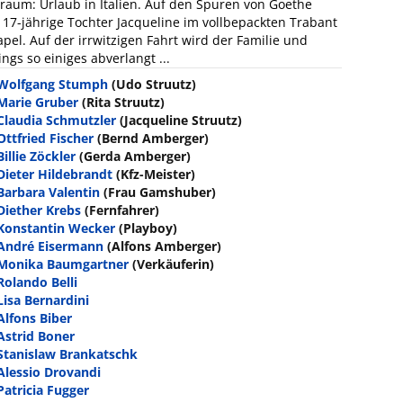
Traum: Urlaub in Italien. Auf den Spuren von Goethe
e 17-jährige Tochter Jacqueline im vollbepackten Trabant
pel. Auf der irrwitzigen Fahrt wird der Familie und
ngs so einiges abverlangt ...
Wolfgang Stumph
(Udo Struutz)
Marie Gruber
(Rita Struutz)
Claudia Schmutzler
(Jacqueline Struutz)
Ottfried Fischer
(Bernd Amberger)
Billie Zöckler
(Gerda Amberger)
Dieter Hildebrandt
(Kfz-Meister)
Barbara Valentin
(Frau Gamshuber)
Diether Krebs
(Fernfahrer)
Konstantin Wecker
(Playboy)
André Eisermann
(Alfons Amberger)
Monika Baumgartner
(Verkäuferin)
Rolando Belli
Lisa Bernardini
Alfons Biber
Astrid Boner
Stanislaw Brankatschk
Alessio Drovandi
Patricia Fugger