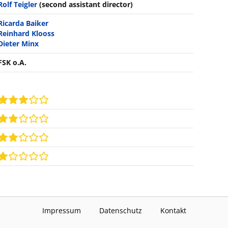
Rolf Teigler
(second assistant director)
Ricarda Baiker
Reinhard Klooss
Dieter Minx
FSK o.A.
Impressum
Datenschutz
Kontakt