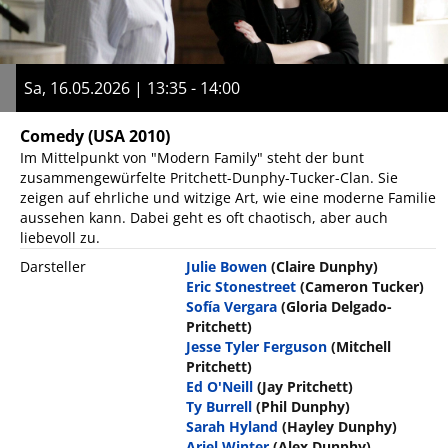
Sa, 16.05.2026 | 13:35 - 14:00
Comedy
(USA 2010)
Im Mittelpunkt von "Modern Family" steht der bunt
zusammengewürfelte Pritchett-Dunphy-Tucker-Clan. Sie
zeigen auf ehrliche und witzige Art, wie eine moderne Familie
aussehen kann. Dabei geht es oft chaotisch, aber auch
liebevoll zu.
Darsteller
Julie Bowen
(Claire Dunphy)
Eric Stonestreet
(Cameron Tucker)
Sofía Vergara
(Gloria Delgado-
Pritchett)
Jesse Tyler Ferguson
(Mitchell
Pritchett)
Ed O'Neill
(Jay Pritchett)
Ty Burrell
(Phil Dunphy)
Sarah Hyland
(Hayley Dunphy)
Ariel Winter
(Alex Dunphy)