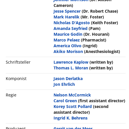
Cameron)
Jesse Spencer
(Dr. Robert Chase)
Mark Harelik
(Mr. Foster)
Nicholas D'Agosto
(Keith Foster)
Amanda Seyfried
(Pam)
Maurice Godin
(Dr. Hourani)
Marco Pelaez
(Pharmacist)
America Olivo
(Ingrid)
Akiko Morison
(Anesthesiologist)
Schriftsteller
Lawrence Kaplow
(written by)
Thomas L. Moran
(written by)
Komponist
Jason Derlatka
Jon Ehrlich
Regie
Nelson McCormick
Carol Green
(first assistant director)
Korey Scott Pollard
(second
assistant director)
Ingrid K. Behrens
Produzent
Gerrit van der Meer