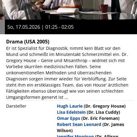
So, 17.05.2026 | 01:25 - 02:05
Drama
(USA 2005)
Er ist Spezialist für Diagnostik, nimmt kein Blatt vor den
Mund und schmeißt im Minutentakt Schmerzmittel ein. Dr.
Gregory House – Genie und Misanthrop – widmet sich mit
Vorliebe skurrilen medizinischen Fällen. Seine
unkonventionellen Methoden und überraschenden
Diagnosen sorgen immer wieder für Verblüffung. Zur Seite
steht ihm ein erstklassiges Team, das von House' ärztlichen
Fähigkeiten ebenso überzeugt wie von seinen schlechten
Umgangsformen genervt ist ...
Darsteller
Hugh Laurie
(Dr. Gregory House)
Lisa Edelstein
(Dr. Lisa Cuddy)
Omar Epps
(Dr. Eric Foreman)
Robert Sean Leonard
(Dr. James
Wilson)
Jennifer Morrison
(Dr. Allison