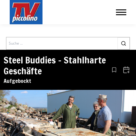
Search
Steel Buddies – Stahlharte
Geschäfte
Aus den Le
Zum 
Aufgebockt