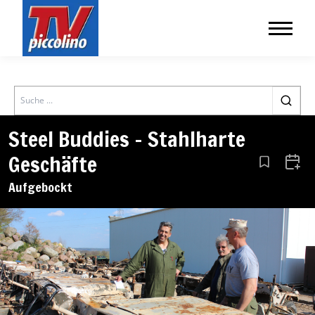
Search
Steel Buddies – Stahlharte
Geschäfte
Aus den Le
Zum 
Aufgebockt