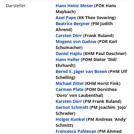
Darsteller
Hans Heinz Moser
(POK Hans
Maybach)
Axel Pape
(KK Theo Severing)
Beatrice Bergner
(PM Judith
Ahrend)
Carsten Dörr
(Frank Ruland)
Mogens von Gadow
(POR Karl
Schumacher)
Daniel Hajdu
(KHM Paul Daschner)
Hans Heller
(POM Dieter 'Didi'
Ehrhardt)
Bernd E. Jäger van Boxen
(PHM Ulf
Schelling)
Michael Zittel
(KHM Horst Fink)
Carmen Plate
(POM Dorothea
'Doro' von Laubenthal)
Karsten Dörr
(PM Frank Ruland)
Gernot Schmidt
(PM Joachim 'Jojo'
Schrader)
Holger Kunkel
(PM Andreas 'Andy'
Schmitt)
Francesco Pahlevan
(PM Ahmed