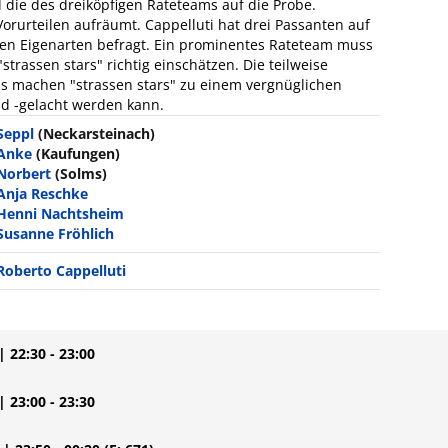
ie des dreiköpfigen Rateteams auf die Probe.
rurteilen aufräumt. Cappelluti hat drei Passanten auf
en Eigenarten befragt. Ein prominentes Rateteam muss
rassen stars" richtig einschätzen. Die teilweise
 machen "strassen stars" zu einem vergnüglichen
d -gelacht werden kann.
Seppl
(Neckarsteinach)
Anke
(Kaufungen)
Norbert
(Solms)
Anja Reschke
Henni Nachtsheim
Susanne Fröhlich
Roberto Cappelluti
| 22:30 - 23:00
| 23:00 - 23:30