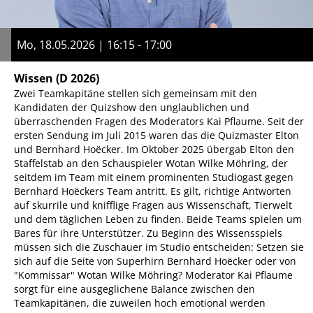
Mo, 18.05.2026 | 16:15 - 17:00
Wissen
(D 2026)
Zwei Teamkapitäne stellen sich gemeinsam mit den
Kandidaten der Quizshow den unglaublichen und
überraschenden Fragen des Moderators Kai Pflaume. Seit der
ersten Sendung im Juli 2015 waren das die Quizmaster Elton
und Bernhard Hoëcker. Im Oktober 2025 übergab Elton den
Staffelstab an den Schauspieler Wotan Wilke Möhring, der
seitdem im Team mit einem prominenten Studiogast gegen
Bernhard Hoëckers Team antritt. Es gilt, richtige Antworten
auf skurrile und knifflige Fragen aus Wissenschaft, Tierwelt
und dem täglichen Leben zu finden. Beide Teams spielen um
Bares für ihre Unterstützer. Zu Beginn des Wissensspiels
müssen sich die Zuschauer im Studio entscheiden: Setzen sie
sich auf die Seite von Superhirn Bernhard Hoëcker oder von
"Kommissar" Wotan Wilke Möhring? Moderator Kai Pflaume
sorgt für eine ausgeglichene Balance zwischen den
Teamkapitänen, die zuweilen hoch emotional werden